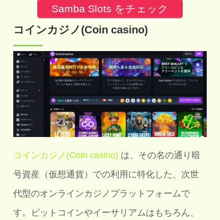
Samba Slots をチェック
コインカジノ(Coin casino)
コインカジノ(Coin casino)
は、その名の通り暗
号資産（仮想通貨）での利用に特化した、次世
代型のオンラインカジノプラットフォームで
す。ビットコインやイーサリアムはもちろん、