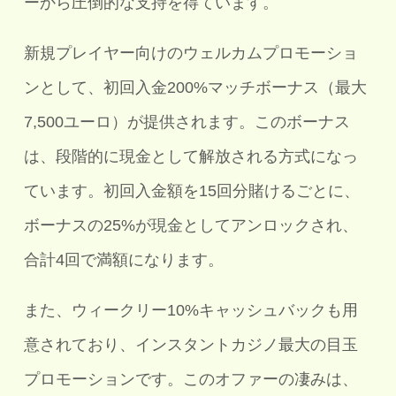
ーから圧倒的な支持を得ています。
新規プレイヤー向けのウェルカムプロモーショ
ンとして、初回入金200%マッチボーナス（最大
7,500ユーロ）が提供されます。このボーナス
は、段階的に現金として解放される方式になっ
ています。初回入金額を15回分賭けるごとに、
ボーナスの25%が現金としてアンロックされ、
合計4回で満額になります。
また、ウィークリー10%キャッシュバックも用
意されており、インスタントカジノ最大の目玉
プロモーションです。このオファーの凄みは、