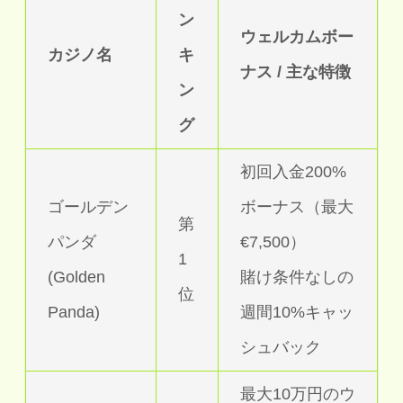
ン
ウェルカムボー
カジノ名
キ
ナス / 主な特徴
ン
グ
初回入金200%
ゴールデン
ボーナス（最大
第
パンダ
€7,500）
1
(Golden
賭け条件なしの
位
Panda)
週間10%キャッ
シュバック
最大10万円のウ