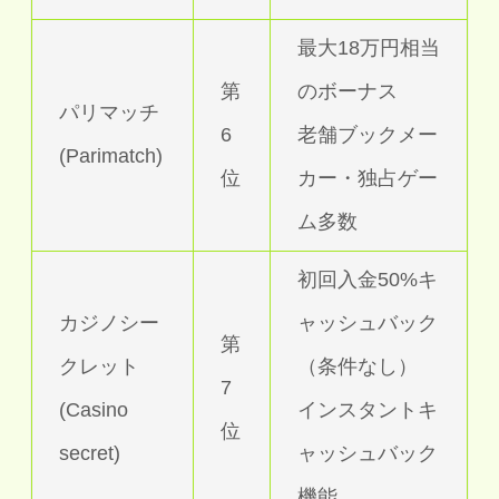
最大18万円相当
第
のボーナス
パリマッチ
6
老舗ブックメー
(Parimatch)
位
カー・独占ゲー
ム多数
初回入金50%キ
カジノシー
ャッシュバック
第
クレット
（条件なし）
7
(Casino
インスタントキ
位
secret)
ャッシュバック
機能