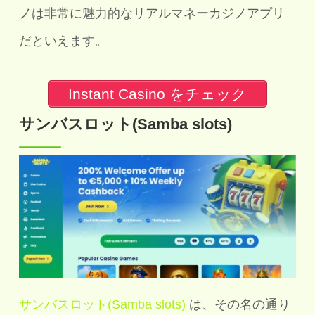
ノは非常に魅力的なリアルマネーカジノアプリ
だといえます。
Instant Casino をチェック
サンバスロット(Samba slots)
サンバスロット(Samba slots)
は、その名の通り