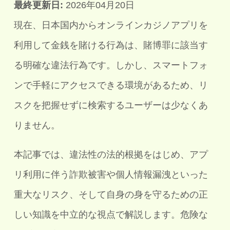
最終更新日:
2026年04月20日
現在、日本国内からオンラインカジノアプリを
利用して金銭を賭ける行為は、賭博罪に該当す
る明確な違法行為です。しかし、スマートフォ
ンで手軽にアクセスできる環境があるため、リ
スクを把握せずに検索するユーザーは少なくあ
りません。
本記事では、違法性の法的根拠をはじめ、アプ
リ利用に伴う詐欺被害や個人情報漏洩といった
重大なリスク、そして自身の身を守るための正
しい知識を中立的な視点で解説します。危険な