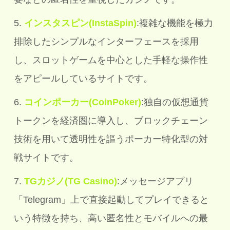
インスタスピン(InstaSpin)
:複雑な機能を極力
排除したシンプルなインターフェースを採用
し、スロットゲームを中心とした手軽な操作性
をアピールしているサイトです。
コインポーカー(CoinPoker)
:独自の仮想通貨
トークンを経済圏に導入し、ブロックチェーン
技術を用いて透明性を謳うポーカー特化型の対
戦サイトです。
TGカジノ(TG Casino)
:メッセージアプリ
「Telegram」上で直接起動してプレイできると
いう特徴を持ち、高い匿名性とモバイルへの最