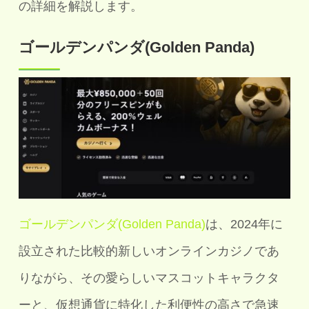
の詳細を解説します。
ゴールデンパンダ(Golden Panda)
ゴールデンパンダ(Golden Panda)
は、2024年に
設立された比較的新しいオンラインカジノであ
りながら、その愛らしいマスコットキャラクタ
ーと、仮想通貨に特化した利便性の高さで急速